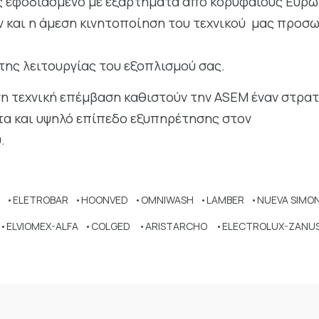
 εφοδιασμένο με εξαρτήματα από κορυφαίους Ευρωπ
 και η άμεση κινητοποίηση του τεχνικού μας προσ
της λειτουργίας του εξοπλισμού σας.
εση τεχνική επέμβαση καθιστούν την ASEM έναν στρατ
τα και υψηλό επίπεδο εξυπηρέτησης στον
.
 •ELETROBAR •HOONVED •OMNIWASH •LAMBER •NUEVA SIMO
 •ELVIOMEX-ALFA •COLGED •ARISTARCHO •ELECTROLUX-ZANUS