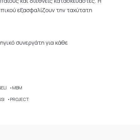
αίους και διεθνείς κατασκευαστές. Η
ωπικού εξασφαλίζουν την ταχύτατη
ηγικό συνεργάτη για κάθε
NELI •MBM
SI •PROJECT