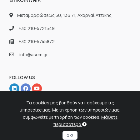
ΕΠΙΚΟΙΝΩΝΊΑ
Μεταμορφώσεως 50, 136 71, Αχαρναί Αττικής
+30 210-5721549
+30 210-5745872
info@asem.gr
FOLLOW US
Τα cookies μας βοηθούν να παρέχουμε τις
υπηρεσίες μας. Με τη χρήση των υπηρεσιών μας,
συμφωνείτε με τη χρήση των cookies.
Μάθετε
© 2026 ASEM - Ελληνική Εταιρία Παραγωγής Εξειδικευμένων
περισσότερα
Απορρυπαντικών. All Rights Reserved.
OK!