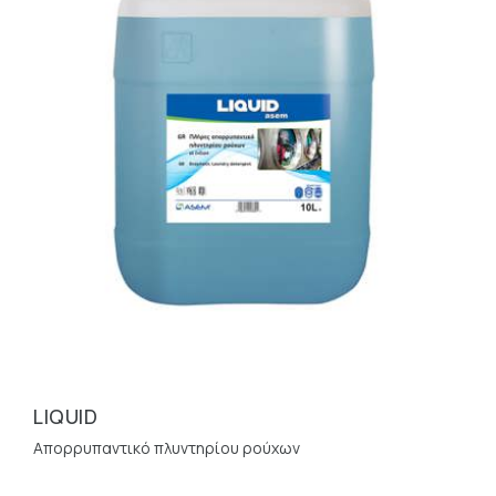
Χώρων Υγεινής
Φροντίδα Χαλιών
Βιομηχανία Τροφίμων & Ποτών
LIQUID
Απορρυπαντικό πλυντηρίου ρούχων