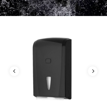
Χώρων Υγεινής
Φροντίδα Χαλιών
Βιομηχανία Τροφίμων & Ποτών