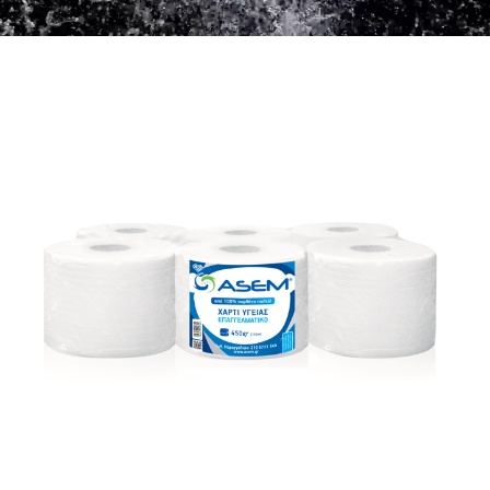
Χώρων Υγεινής
Φροντίδα Χαλιών
Βιομηχανία Τροφίμων & Ποτών