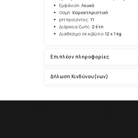
Εμφάνιση:
Λευκό
Οσμή:
Χαρακτηριστική
pH προϊόντος:
11
Διάρκεια ζωής:
2 έτη
Διαθέσιμο σε κιβώτιο
12 x 1 kg
Επιπλέον πληροφορίες
Δήλωση Κινδύνου(νων)