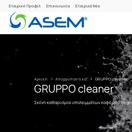
Εταιρικό Προφίλ
Επικοινωνία
Εταιρικά Νέα
Αρχική
Απορρυπαντικά
GRUPPO cleaner
GRUPPO cleaner
Σκόνη καθαρισμού υπολειμμάτων καφέ απο το gro