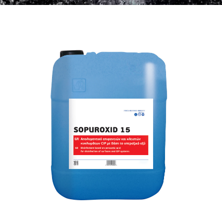
Χώρων Υγεινής
Φροντίδα Χαλιών
Βιομηχανία Τροφίμων & Ποτών