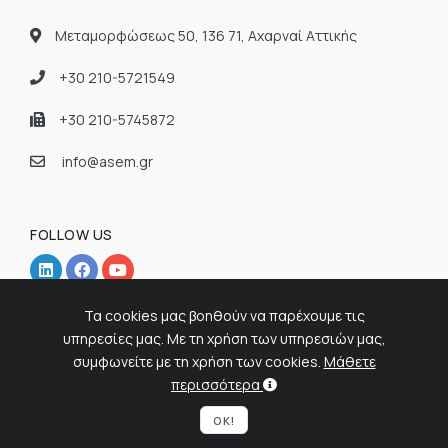
Μεταμορφώσεως 50, 136 71, Αχαρναί Αττικής
+30 210-5721549
+30 210-5745872
info@asem.gr
FOLLOW US
Τα cookies μας βοηθούν να παρέχουμε τις
υπηρεσίες μας. Με τη χρήση των υπηρεσιών μας,
συμφωνείτε με τη χρήση των cookies.
Μάθετε
© 2026 ASEM - Ελληνική Εταιρία Παραγωγής Εξειδικευμένων
περισσότερα
Απορρυπαντικών. All Rights Reserved.
OK!