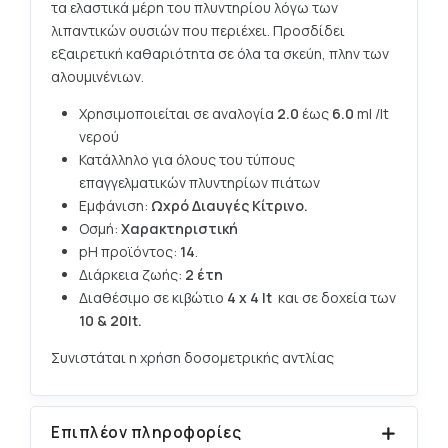
τα ελαστικά μέρη του πλυντηρίου λόγω των
λιπαντικών ουσιών που περιέχει. Προσδίδει
εξαιρετική καθαριότητα σε όλα τα σκεύη, πλην των
αλουμινένιων.
Χρησιμοποιείται σε αναλογία
2.0
έως
6.0
ml /lt
νερού
Κατάλληλο για όλους του τύπους
επαγγελματικών πλυντηρίων πιάτων
Εμφάνιση:
Ωχρό Διαυγές Κίτρινο.
Οσμή:
Χαρακτηριστική
pH προϊόντος:
14
.
Διάρκεια ζωής:
2 έτη
Διαθέσιμο σε κιβώτιο
4 x
4 lt
και σε δοχεία των
10 & 20lt.
Συνιστάται η χρήση δοσομετρικής αντλίας
Επιπλέον πληροφορίες