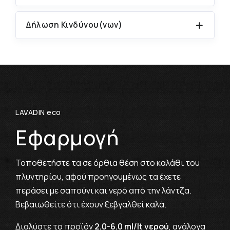
Δήλωση Κινδύνου(νων)
LAVADIN eco
Εφαρμογή
Τοποθετήστε τα σε όρθια θέση στο καλάθι του
πλυντηρίου, αφού προηγουμένως τα έχετε
περάσει με σαπούνι και νερό από την λάντζα.
Βεβαιωθείτε ότι έχουν ξεβγαλθεί καλά.
Διαλύστε το προϊόν
2.0-6.0 ml/lt νερού
, ανάλογα