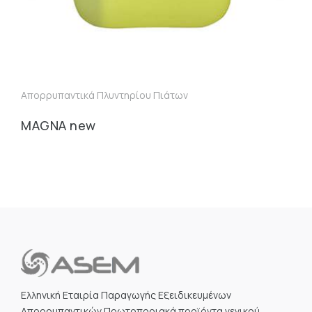
Απορρυπαντικά Πλυντηρίου Πιάτων
Απ
MAGNA new
WA
Ελληνική Εταιρία Παραγωγής Εξειδικευμένων
Απορρυπαντικών.Πρωτοποριακά προϊόντα γενικού