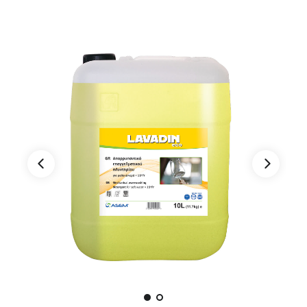
Χώρων Υγεινής
Φροντίδα Χαλιών
Βιομηχανία Τροφίμων & Ποτών